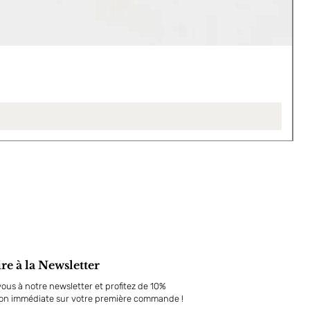
L
P
4
ire à la Newsletter
us à notre newsletter et profitez de 10%
ion immédiate sur votre première commande !