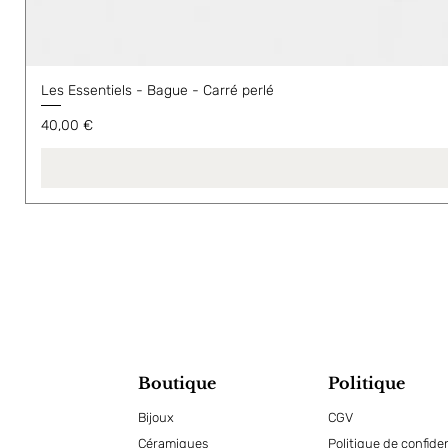
Les Essentiels - Bague - Carré perlé
Prix
40,00 €
Boutique
Politique
Bijoux
CGV
Céramiques
Politique de confiden