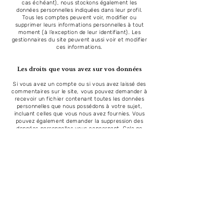
cas échéant), nous stockons également les
données personnelles indiquées dans leur profil.
Tous les comptes peuvent voir, modifier ou
supprimer leurs informations personnelles à tout
moment (à l’exception de leur identifiant). Les
gestionnaires du site peuvent aussi voir et modifier
ces informations.
Les droits que vous avez sur vos données
Si vous avez un compte ou si vous avez laissé des
commentaires sur le site, vous pouvez demander à
recevoir un fichier contenant toutes les données
personnelles que nous possédons à votre sujet,
incluant celles que vous nous avez fournies. Vous
pouvez également demander la suppression des
données personnelles vous concernant. Cela ne
prend pas en compte les données stockées à des
fins administratives, légales ou pour des raisons de
sécurité.
Transmission de vos données personnelles
Les commentaires des visiteurs peuvent être
vérifiés à l’aide d’un service automatisé de
détection des commentaires indésirables.