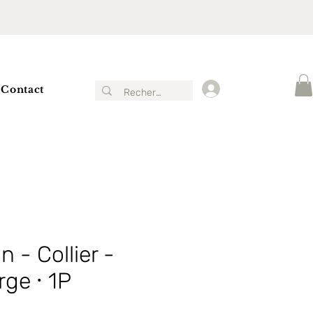
Contact
Connexion
 - Collier -
rge ⸱ 1P