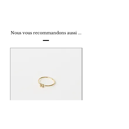
Nous vous recommandons aussi ...
Les Essentiels - Bague - Carré
Les Essentiels - Bague