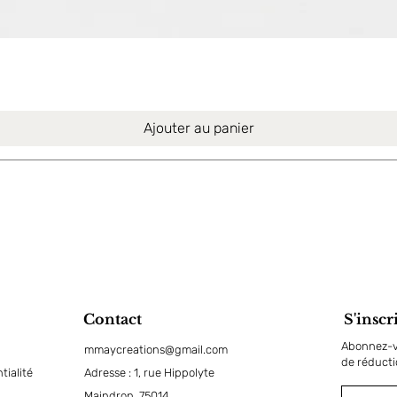
Aperçu rapide
Ajouter au panier
Contact
S'inscr
Abonnez-vo
mmaycreations@gmail.com
de réduct
tialité
Adresse : 1, rue Hippolyte
Maindron, 75014