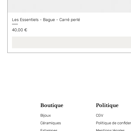
Les Essentiels - Bague - Carré perlé
Prix
40,00 €
Boutique
Politique
Bijoux
CGV
Céramiques
Politique de confiden
Estampes
Mentions légales