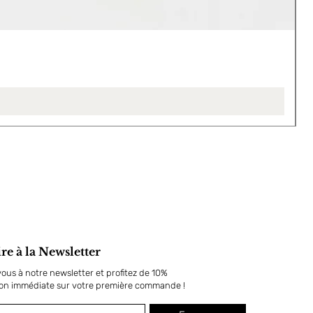
L
P
4
ire à la Newsletter
us à notre newsletter et profitez de 10%
ion immédiate sur votre première commande !