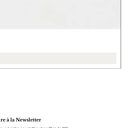
L
P
4
ire à la Newsletter