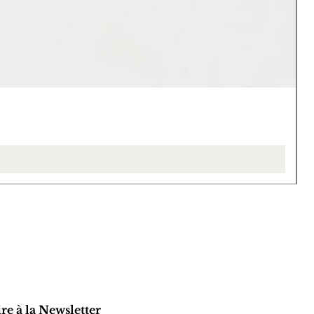
L
P
4
ire à la Newsletter