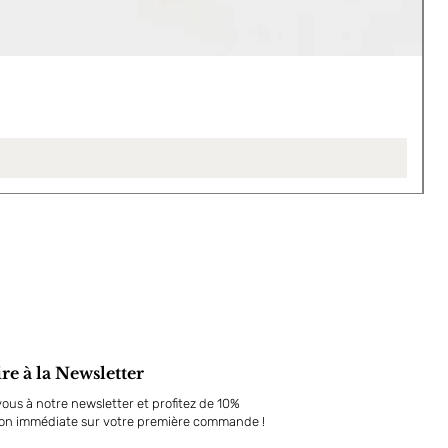
L
P
4
ire à la Newsletter
us à notre newsletter et profitez de 10%
ion immédiate sur votre première commande !